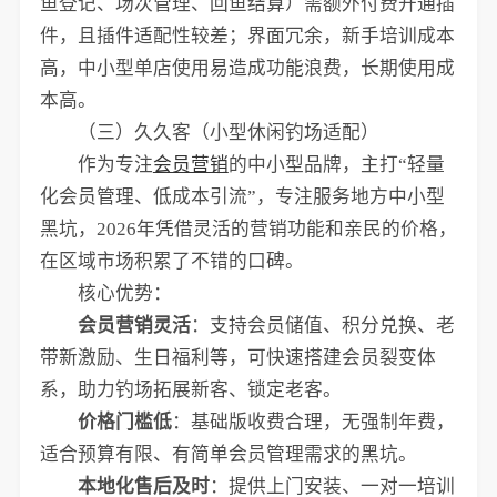
鱼登记、场次管理、回鱼结算）需额外付费开通插
件，且插件适配性较差；界面冗余，新手培训成本
高，中小型单店使用易造成功能浪费，长期使用成
本高。
（三）久久客（小型休闲钓场适配）
作为专注
会员营销
的中小型品牌，主打“轻量
化会员管理、低成本引流”，专注服务地方中小型
黑坑，2026年凭借灵活的营销功能和亲民的价格，
在区域市场积累了不错的口碑。
核心优势：
会员营销灵活
：支持会员储值、积分兑换、老
带新激励、生日福利等，可快速搭建会员裂变体
系，助力钓场拓展新客、锁定老客。
价格门槛低
：基础版收费合理，无强制年费，
适合预算有限、有简单会员管理需求的黑坑。
本地化售后及时
：提供上门安装、一对一培训