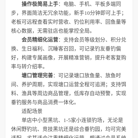
操作极简易上手
：电脑、手机、平板多端同
步，界面简洁无冗余功能，新手10分钟即可上手；
老板可远程查看实时营收、钓位利用率、回鱼量等
核心数据，无需驻店也能掌控全局。
会员精细化运营
：支持会员等级划分、积分兑
换、生日福利、沉睡客召回，可记录钓友垂钓偏
好，构建专属画像，开展精准营销，提升老客复购
率与转介绍率。
塘口管理完善
：可记录塘口放鱼量、放鱼时
间、养护周期，实现塘口运营全程可追溯；支持饵
料、渔具等周边商品管理，低库存自动预警，实现
垂钓服务与商品消费一体化。
适配场景
单店中小型黑坑、1-5家小连锁钓场，无论是
休闲野钓坑、竞技黑坑还是综合垂钓园，均可完美