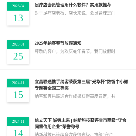
足疗店会员管理用什么软件？实用款推荐
2026-04
对于足疗店老板、店长来说，会员管理是门
13
2025年纳客春节放假通知
2025-01
尊敬的客户，为欢庆蛇年春节，我们放假时
25
宜昌联通携手纳客荣获第三届“光华杯”数智中小微
2024-11
专题赛全国三等奖
15
纳客和宜昌联通合作成果获得高度肯定，共
信立天下 诚铸未来 | 纳新科技获评省市两级“守合
2024-11
同重信用企业”荣誉称号
14
纳新科技已连续多次获得省级、市级“守合